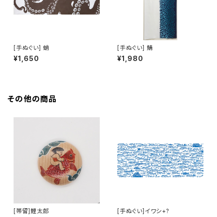
[手ぬぐい] 蛸
[手ぬぐい] 鯖
¥1,650
¥1,980
その他の商品
[帯留]鯉太郎
[手ぬぐい]イワシ+?