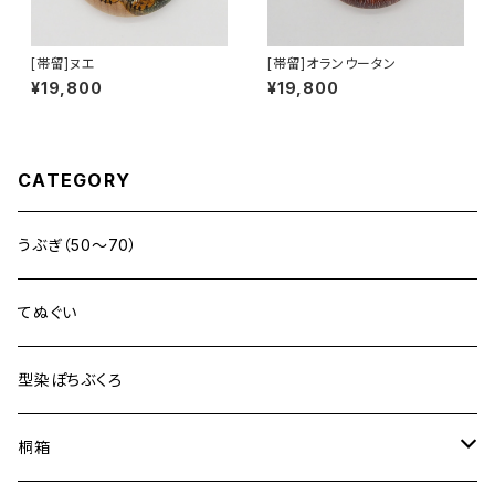
[帯留]ヌエ
[帯留]オランウータン
¥19,800
¥19,800
CATEGORY
うぶぎ（50〜70）
てぬぐい
型染ぽちぶくろ
桐箱