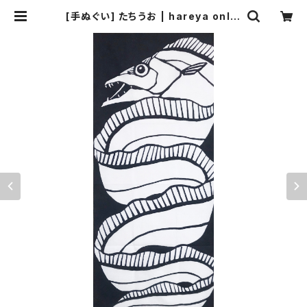
[手ぬぐい] たちうお | hareya onlin
eshop