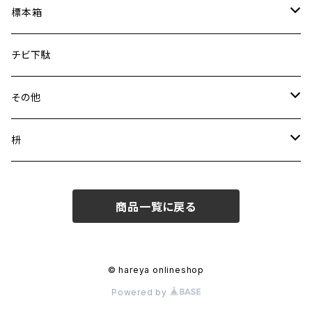
SS（40/40/20)
標本箱
S(40/40/38)
30mm
チビ下駄
そら
C(130/80/30)
42mm
その他
うみ
P(160/110/40)
帯留
Tシャツ
枡
もり
ブローチ
3勺
商品一覧に戻る
そうげん
ピンバッジ
5勺
そのた
8勺
© hareya onlineshop
Powered by