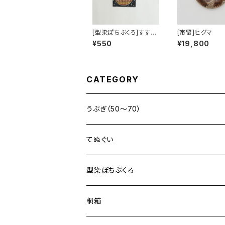
[型染ぽちぶくろ]すすき
[帯留]ヒグマ
みみずく
¥550
¥19,800
CATEGORY
うぶぎ（50〜70）
てぬぐい
型染ぽちぶくろ
桐箱