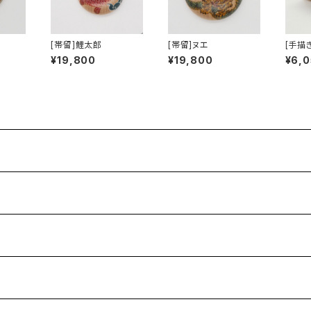
[帯留]鯉太郎
[帯留]ヌエ
[手描
さぎ
¥19,800
¥19,800
¥6,