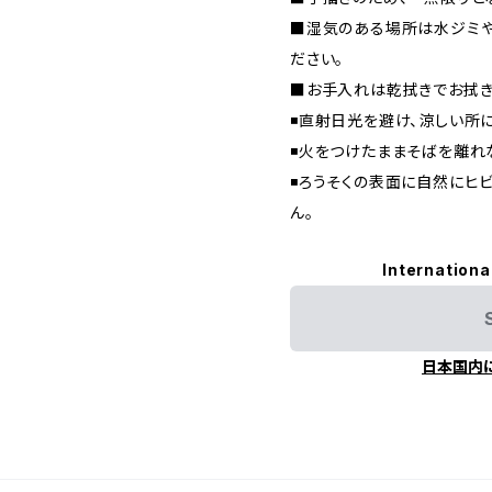
■湿気のある場所は水ジミや
ださい。
■お手入れは乾拭きでお拭き
◾️直射日光を避け、涼しい所
◾️火をつけたままそばを離れ
◾️ろうそくの表面に自然にヒ
ん。
Internationa
日本国内