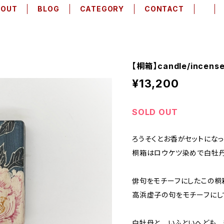
BOUT
BLOG
CATEGORY
CONTACT
【桐箱】candle/incense
¥13,200
SOLD OUT
ろうそくとお香がセットになっ
桐箱はロウケツ染めで白牡丹
俳句をモチーフにしたこの桐
高浜虚子の句をモチーフにし
白牡丹と いふといへども