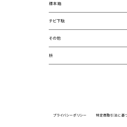
SS（40/40/20)
標本箱
S(40/40/38)
30mm
チビ下駄
そら
C(130/80/30)
42mm
その他
うみ
P(160/110/40)
帯留
Tシャツ
枡
もり
ブローチ
3勺
そうげん
ピンバッジ
5勺
そのた
8勺
プライバシーポリシー
特定商取引法に基