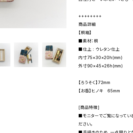
++++++++
商品詳細
【桐箱】
■素材：桐
■仕上 : ウレタン仕上
内寸75×30×20h(mm)
外寸90×45×26h(mm)
【ろうそく】72mm
【お香】ヒノキ 65mm
[商品特徴]
■モニターでご覧になっている
ださい。
■手描きのため、一点限りとな