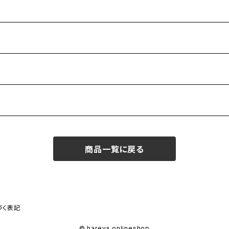
商品一覧に戻る
づく表記
© hareya onlineshop