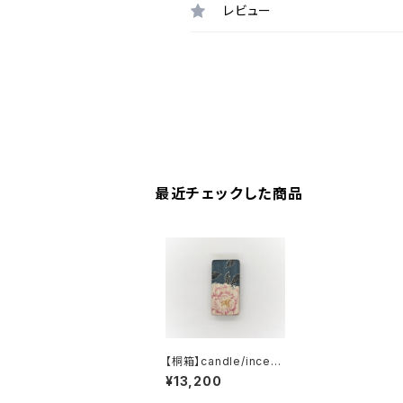
レビュー
最近チェックした商品
【桐箱】candle/incens
e set
¥13,200