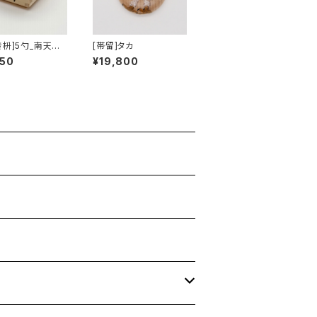
き枡]5勺_南天う
[帯留]タカ
050
¥19,800